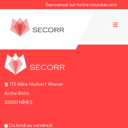
Bienvenue sur notre nouveau site web 
115 Allée Norbert Wiener
Arche Bötti
30000 NÎMES
Du lundi au vendredi