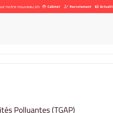
Cabinet
Recrutement
Actuali
re nouveau site web !
vités Polluantes (TGAP)