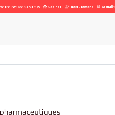
Cabinet
Recrutement
Actuali
nouveau site web !
topharmaceutiques