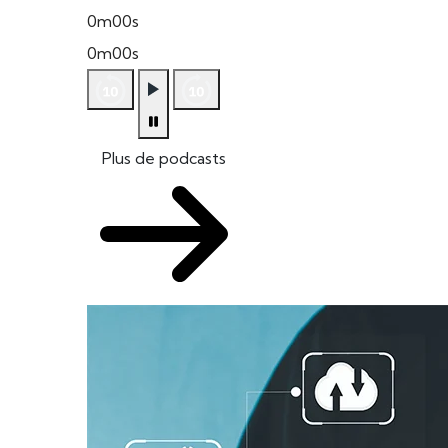
0m00s
0m00s
Plus de podcasts