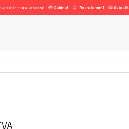
Cabinet
Recrutement
Actuali
re nouveau site web !
 TVA