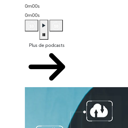
0m00s
0m00s
Plus de podcasts