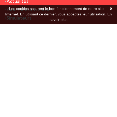
Actualités
Les cookies assurent le bon fonctionnement de notre site
✖
Aides aux entreprises
Internet. En utilisant ce dernier, vous acceptez leur utilisation.
En
Simulateurs
savoir plus
Accès client
© 2026 Secorr |
Mentions légales
|
Politique de
confidentialité
| Réalisation de sites Internet,
lagence.expert