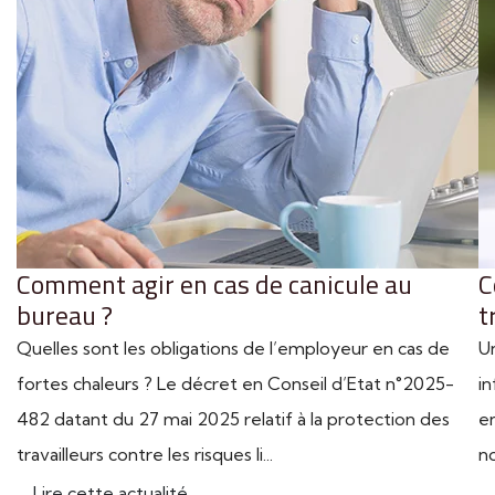
Comment agir en cas de canicule au
C
bureau ?
t
Quelles sont les obligations de l’employeur en cas de
U
fortes chaleurs ? Le décret en Conseil d’Etat n°2025-
in
482 datant du 27 mai 2025 relatif à la protection des
en
travailleurs contre les risques li...
n
Lire cette actualité