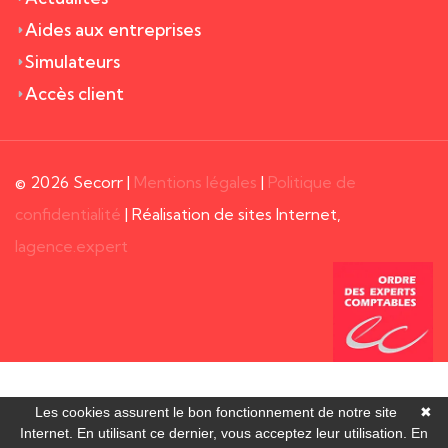
Aides aux entreprises
Simulateurs
Accès client
© 2026 Secorr |
Mentions légales
|
Politique de
confidentialité
| Réalisation de sites Internet,
lagence.expert
Les cookies assurent le bon fonctionnement de notre site
✖
Internet. En utilisant ce dernier, vous acceptez leur utilisation.
En