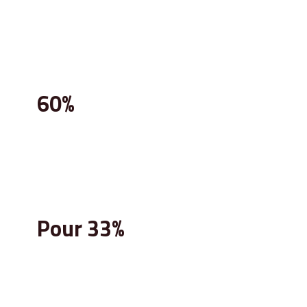
suffisamment permis d’évoquer des
questions d’évolution de carrière (55%) ou
financières (31%).
60%
des salariés estiment que l’entretien annuel
d’évaluation est un moment intéressant et
57% un moment utile.
Pour 33%
d’entre eux, c’est un moment stressant,
notamment pour les plus jeunes et pour les
femmes (42%).