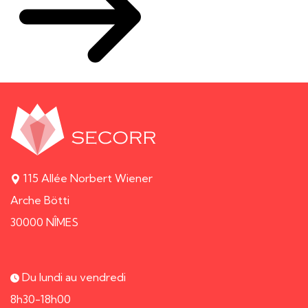
115 Allée Norbert Wiener
Arche Bötti
30000 NÎMES
Du lundi au vendredi
8h30-18h00