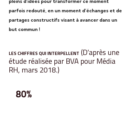
pleins d’idées pour transformer ce moment
parfois redouté, en un moment d’échanges et de
partages constructifs visant à avancer dans un
but commun !
(D’après une
LES CHIFFRES QUI INTERPELLENT
étude réalisée par BVA pour Média
RH, mars 2018.)
80%
des salariés ayant eu un entretien annuel
estiment qu’il leur a permis de faire un bilan
objectif de leur année, mais qu’il n’a pas