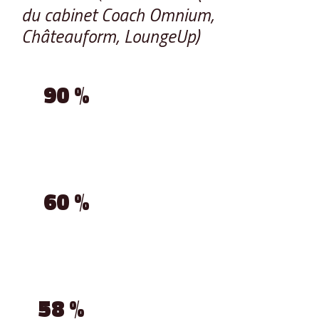
du cabinet Coach Omnium,
Châteauform, LoungeUp)
90 %
des participants à un séminaire sont «
enthousiastes » à l’idée de s’y rendre.
60 %
d’entre eux sont très intéressés par les offres
d’aventure et d’exercices de team building.
58 %